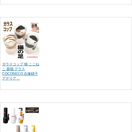
ガラスコップ 猫 ここね
こ 親猫 グラス
COCONECO 石塚硝子
アデリア ...