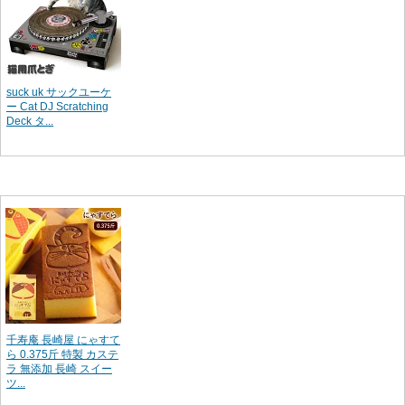
suck uk サックユーケ
ー Cat DJ Scratching
Deck タ...
千寿庵 長崎屋 にゃすて
ら 0.375斤 特製 カステ
ラ 無添加 長崎 スイー
ツ...