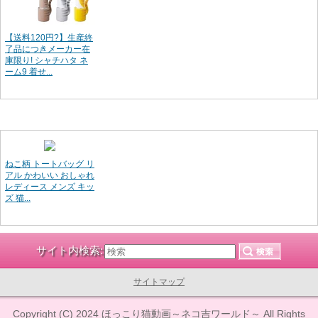
【送料120円?】生産終
了品につきメーカー在
庫限り! シャチハタ ネ
ーム9 着せ...
ねこ柄 トートバッグ リ
アル かわいい おしゃれ
レディース メンズ キッ
ズ 猫...
サイト内検索:
サイトマップ
Copyright (C) 2024
ほっこり猫動画～ネコ吉ワールド～
All Rights