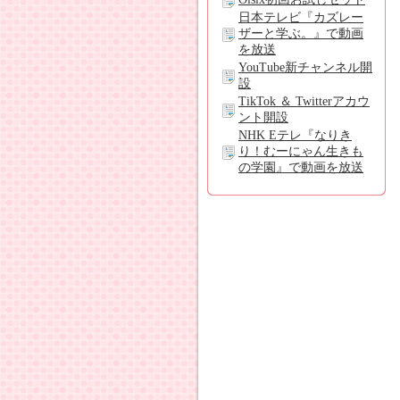
日本テレビ『カズレー
ザーと学ぶ。』で動画
を放送
YouTube新チャンネル開
設
TikTok ＆ Twitterアカウ
ント開設
NHK Eテレ『なりき
り！むーにゃん生きも
の学園』で動画を放送