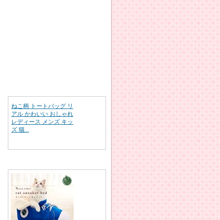
ねこ柄 トートバッグ リ
アル かわいい おしゃれ
レディース メンズ キッ
ズ 猫...