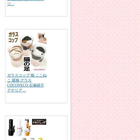
ツ...
ガラスコップ 猫 ここね
こ 親猫 グラス
COCONECO 石塚硝子
アデリア ...