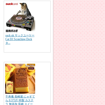
suck uk サックユーケー
Cat DJ Scratching Deck
タ...
千寿庵 長崎屋 にゃすて
ら 0.375斤 特製 カステ
ラ 無添加 長崎 スイー