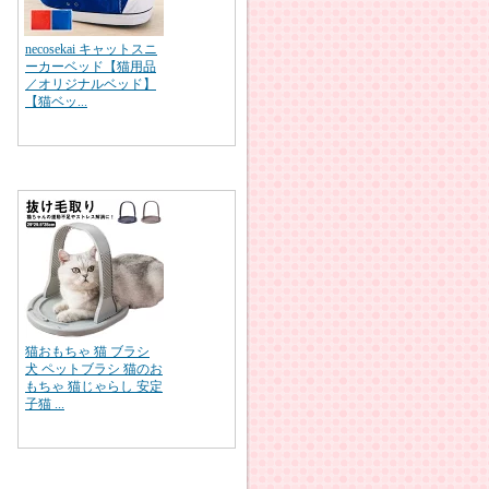
necosekai キャットスニ
ーカーベッド【猫用品
／オリジナルベッド】
【猫ベッ...
猫おもちゃ 猫 ブラシ
犬 ペットブラシ 猫のお
もちゃ 猫じゃらし 安定
子猫 ...