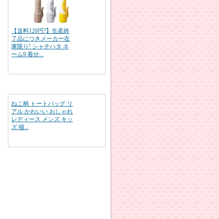
【送料120円?】生産終
了品につきメーカー在
庫限り! シャチハタ ネ
ーム9 着せ...
ねこ柄 トートバッグ リ
アル かわいい おしゃれ
レディース メンズ キッ
ズ 猫...