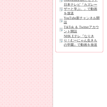
日本テレビ『カズレー
ザーと学ぶ。』で動画
を放送
YouTube新チャンネル開
設
TikTok ＆ Twitterアカウ
ント開設
NHK Eテレ『なりき
り！むーにゃん生きも
の学園』で動画を放送