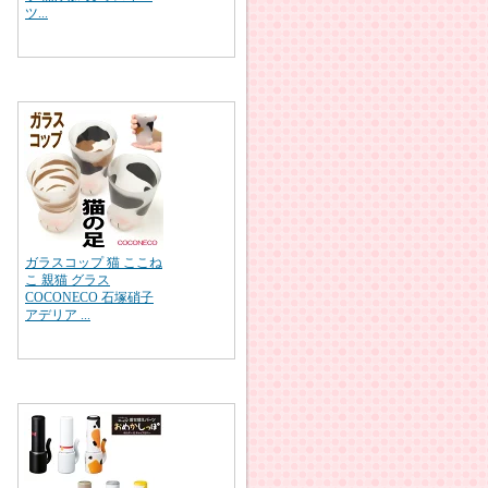
ツ...
ガラスコップ 猫 ここね
こ 親猫 グラス
COCONECO 石塚硝子
アデリア ...