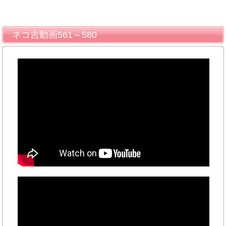
ネコ吉動画561～580