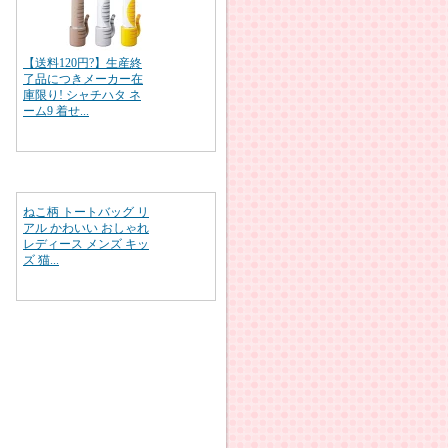
【送料120円?】生産終
了品につきメーカー在
庫限り! シャチハタ ネ
ーム9 着せ...
ねこ柄 トートバッグ リ
アル かわいい おしゃれ
レディース メンズ キッ
ズ 猫...