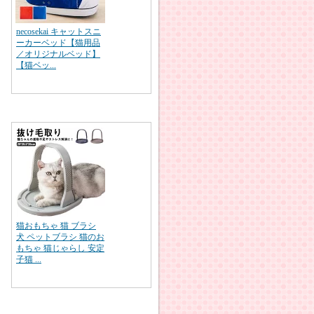
necosekai キャットスニ
ーカーベッド【猫用品
／オリジナルベッド】
【猫ベッ...
猫おもちゃ 猫 ブラシ
犬 ペットブラシ 猫のお
もちゃ 猫じゃらし 安定
子猫 ...