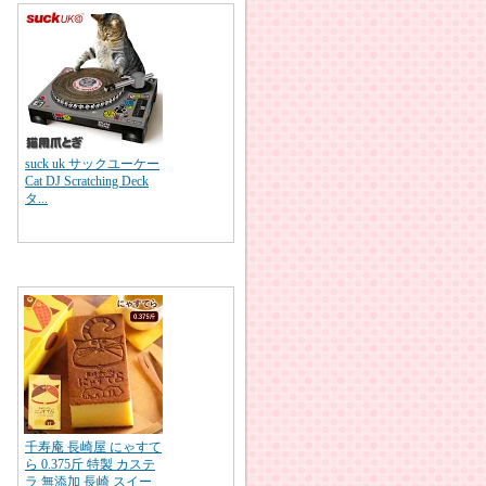
suck uk サックユーケー
Cat DJ Scratching Deck
タ...
千寿庵 長崎屋 にゃすて
ら 0.375斤 特製 カステ
ラ 無添加 長崎 スイー