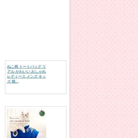
ねこ柄 トートバッグ リ
アル かわいい おしゃれ
レディース メンズ キッ
ズ 猫...