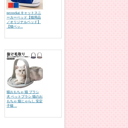
necosekai キャットスニ
ーカーベッド【猫用品
／オリジナルベッド】
【猫ベッ...
猫おもちゃ 猫 ブラシ
犬 ペットブラシ 猫のお
もちゃ 猫じゃらし 安定
子猫 ...