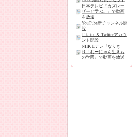
日本テレビ『カズレー
ザーと学ぶ。』で動画
を放送
YouTube新チャンネル開
設
TikTok ＆ Twitterアカウ
ント開設
NHK Eテレ『なりき
り！むーにゃん生きも
の学園』で動画を放送