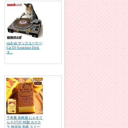
suck uk サックユーケー
Cat DJ Scratching Deck
タ...
千寿庵 長崎屋 にゃすて
ら 0.375斤 特製 カステ
ラ 無添加 長崎 スイー