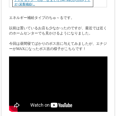
チャオ エナジーちゅーる まぐろ 14g×4本入[CIAO(チャ
オ) 栄養補給(...
エネルギー補給タイプのちゅ～るです。
以前は置いているお店も少なかったのですが、最近では近く
のホームセンターでも見かけるようになりました。
今回は昼間寝てばかりのボス吉に与えてみましたが、エナジ
ーがMAXになったボス吉の様子がこちらです！