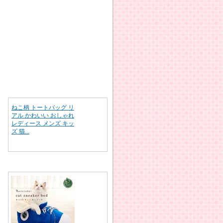
ねこ柄 トートバッグ リ
アル かわいい おしゃれ
レディース メンズ キッ
ズ 猫...