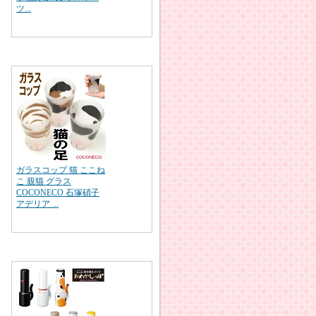
ツ...
ガラスコップ 猫 ここね
こ 親猫 グラス
COCONECO 石塚硝子
アデリア ...