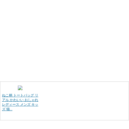
ねこ柄 トートバッグ リ
アル かわいい おしゃれ
レディース メンズ キッ
ズ 猫...