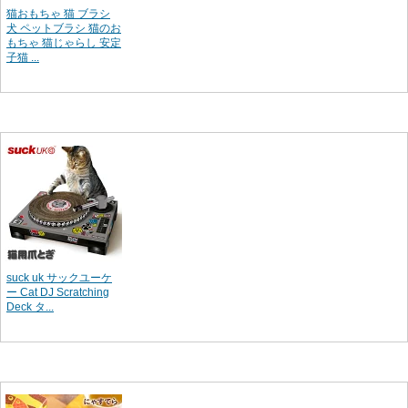
猫おもちゃ 猫 ブラシ
犬 ペットブラシ 猫のお
もちゃ 猫じゃらし 安定
子猫 ...
suck uk サックユーケ
ー Cat DJ Scratching
Deck タ...