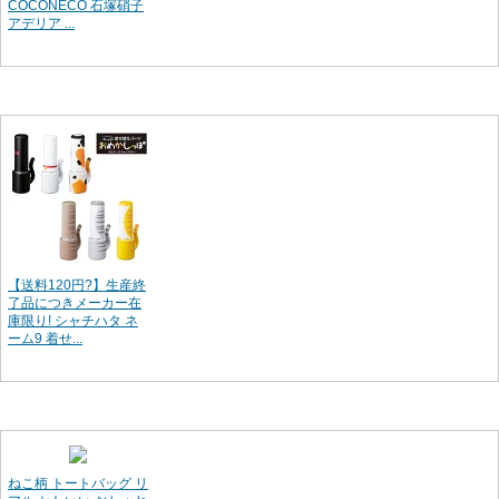
COCONECO 石塚硝子
アデリア ...
【送料120円?】生産終
了品につきメーカー在
庫限り! シャチハタ ネ
ーム9 着せ...
ねこ柄 トートバッグ リ