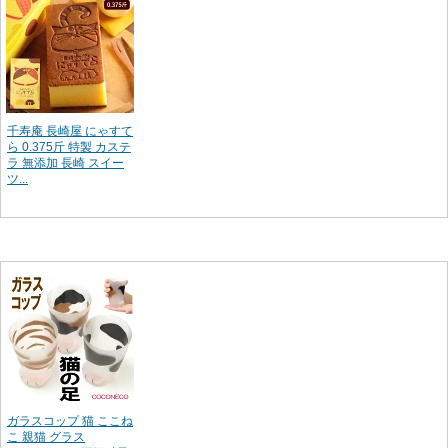
千寿庵 長崎屋 にゃすて
ら 0.375斤 特製 カステ
ラ 無添加 長崎 スイー
ツ...
ガラスコップ 猫 ここね
こ 親猫 グラス