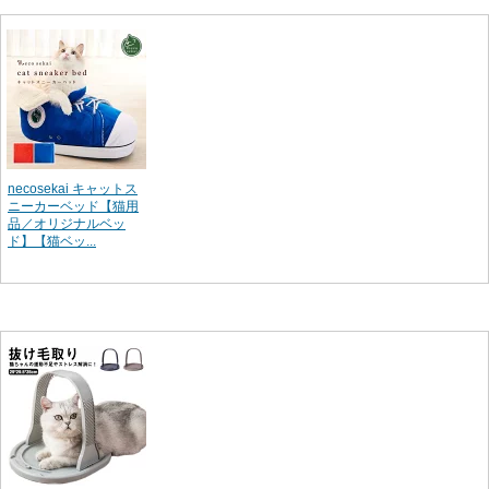
necosekai キャットス
ニーカーベッド【猫用
品／オリジナルベッ
ド】【猫ベッ...