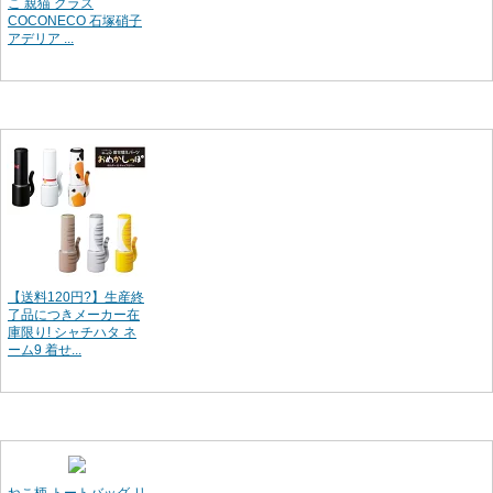
こ 親猫 グラス
COCONECO 石塚硝子
アデリア ...
【送料120円?】生産終
了品につきメーカー在
庫限り! シャチハタ ネ
ーム9 着せ...