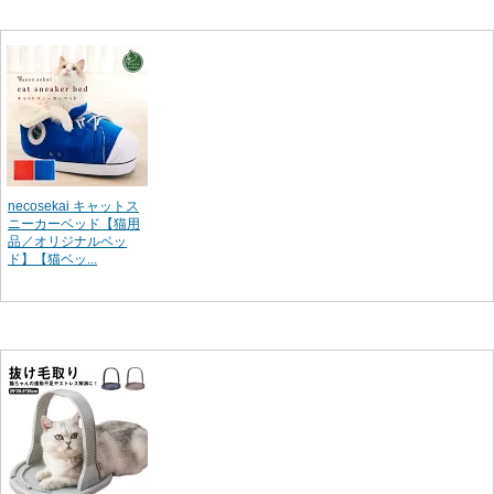
necosekai キャットス
ニーカーベッド【猫用
品／オリジナルベッ
ド】【猫ベッ...