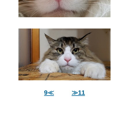
9≪
≫11