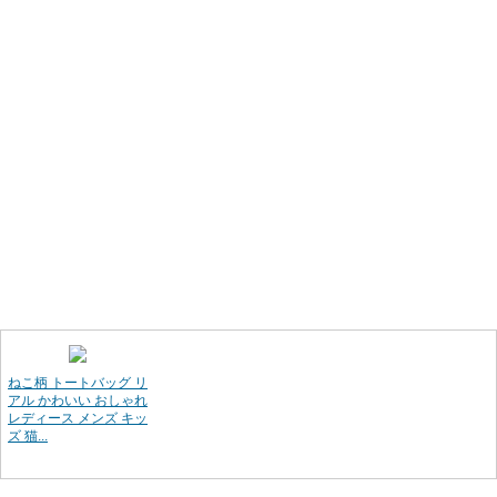
ねこ柄 トートバッグ リ
アル かわいい おしゃれ
レディース メンズ キッ
ズ 猫...