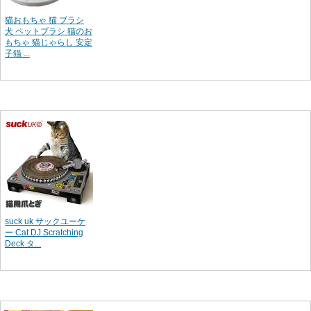
猫おもちゃ 猫 ブラシ
犬 ペットブラシ 猫のお
もちゃ 猫じゃらし 安定
子猫 ...
suck uk サックユーケ
ー Cat DJ Scratching
Deck タ...