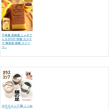
千寿庵 長崎屋 にゃすて
ら 0.375斤 特製 カステ
ラ 無添加 長崎 スイー
ツ...
ガラスコップ 猫 ここね