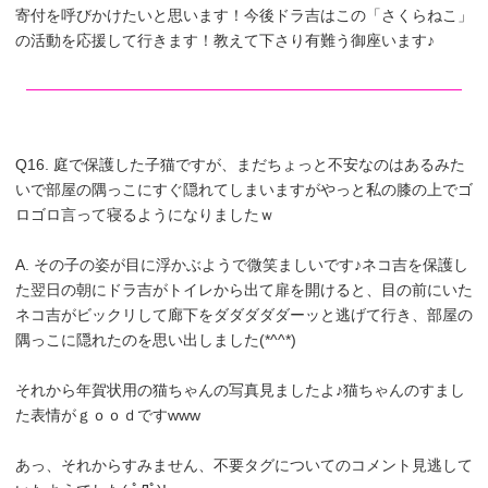
寄付を呼びかけたいと思います！今後ドラ吉はこの「さくらねこ」
の活動を応援して行きます！教えて下さり有難う御座います♪
Q16. 庭で保護した子猫ですが、まだちょっと不安なのはあるみた
いで部屋の隅っこにすぐ隠れてしまいますがやっと私の膝の上でゴ
ロゴロ言って寝るようになりましたｗ
A. その子の姿が目に浮かぶようで微笑ましいです♪ネコ吉を保護し
た翌日の朝にドラ吉がトイレから出て扉を開けると、目の前にいた
ネコ吉がビックリして廊下をダダダダダーッと逃げて行き、部屋の
隅っこに隠れたのを思い出しました(*^^*)
それから年賀状用の猫ちゃんの写真見ましたよ♪猫ちゃんのすまし
た表情がｇｏｏｄですwww
あっ、それからすみません、不要タグについてのコメント見逃して