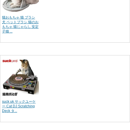
猫おもちゃ 猫 ブラシ
犬 ペットブラシ 猫のお
もちゃ 猫じゃらし 安定
子猫 ...
suck uk サックユーケ
ー Cat DJ Scratching
Deck タ...