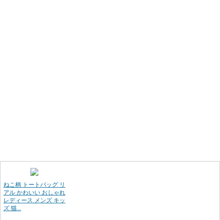
ねこ柄 トートバッグ リ
アル かわいい おしゃれ
レディース メンズ キッ
ズ 猫...