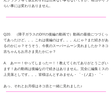
んクランプ等で仮止めすれば出来ない事もないですが、相当やりづ
らい事には変わりありません。
Q20. （障子ガラスのDIYの後編の動画で）動画の最後につづくっ
てあったけど。。。これは後編のはず。。。んにゃ？まだ続きがあ
るのかにゃ？そうそう、今夜のスーパームーン見れましたか？ネコ
吉ちゃんもお月さま見たかにゃ？
A. あーー！やってしまったー！！教えてくれてありがとうござい
ます！あの動画は後編なので続きはありません。完全に編集ミスの
上見落としです。。。皆様ほんとすみません・゜・(ノД`)・゜・
あっ、それとお月様はネコ吉と一緒に見れました♪