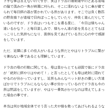
下手な事は言えないのですが、実はドラ吉の通勤途中のとある道端
の脇で茂みの一角が綺麗に刈られ、そこに濡れないように傘が建て
られて毎日餌の器が置かれている所があります。そこでは良く数匹
の野良猫？が道端で日向ぼっこをしていたり、仲良く遊んだりして
いるのですが、ドラ吉はいつもそこを通る度に、「今日は猫ちゃん
達いるかな？」と毎日楽しみで、猫ちゃん達の姿を見るととてもほ
っこりした気持ちになり、面倒を見てあげている方に心の中で感謝
をしています。
ただ、近隣に多くの住人がいるような所だとやはりトラブルに繋が
り兼ねない事であるとも理解しています。
ドラ吉の母の行動に関しても、母は昔からとても頑固で仮にドラ吉
が「絶対に餌やりはやめて！」と言ったとしても母は絶対に隠れて
やるのが分かっていますし、近所もみんなペット好きの優しい方達
ばかりでトラブルにもならない事が分かっているのでドラ吉も今の
所は黙認をしていますが、やはり一番気がかりなのは増えてしまっ
た場合の事です。
本当は何か地域全体でそう言った犬や猫を救ってあげられるような