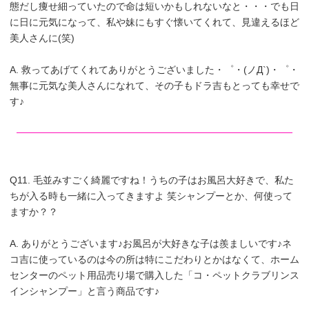
態だし痩せ細っていたので命は短いかもしれないなと・・・でも日
に日に元気になって、私や妹にもすぐ懐いてくれて、見違えるほど
美人さんに(笑)
A. 救ってあげてくれてありがとうございました・゜・(ノД`)・゜・
無事に元気な美人さんになれて、その子もドラ吉もとっても幸せで
す♪
Q11. 毛並みすごく綺麗ですね！うちの子はお風呂大好きで、私た
ちが入る時も一緒に入ってきますよ 笑シャンプーとか、何使って
ますか？？
A. ありがとうございます♪お風呂が大好きな子は羨ましいです♪ネ
コ吉に使っているのは今の所は特にこだわりとかはなくて、ホーム
センターのペット用品売り場で購入した「コ・ペットクラブリンス
インシャンプー」と言う商品です♪