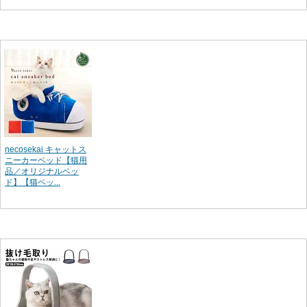
necosekai キャットス
ニーカーベッド【猫用
品／オリジナルベッ
ド】【猫ベッ...