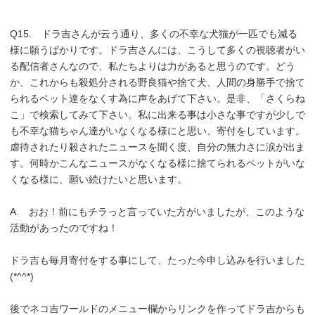
Q15. ドラ吉さんが云う通り、多くの不幸な犬猫が一匹でも減る
様に願うばかりです。ドラ吉さんには、こうして多くの視聴者がい
る配信者さんなので、私たちよりは力があると思うのです。どう
か、これからも殺処分される野良猫や捨て犬、人間の身勝手で捨て
られるペット達をなくす為に声をあげて下さい。是非、「さくらね
こ」で検索してみて下さい。私に出来る事は小さな事ですが少しで
も不幸な猫ちゃん達がいなくなる様にと思い、寄付をしています。
虐待されたり殺されたニュースを聞く度、自分の無力さに涙が出ま
す。何時かこんなニュースがなくなる様に捨てられるペットがいな
くなる様に、願い続けたいと思います。
A. おお！前にもチラっと言っていた方がいましたが、このような
活動があったのですね！
ドラ吉も毎月寄付をする事にして、たった今申し込みを行いました
(*^^*)
後でネコ吉ワールドのメニュー欄からリンクを作ってドラ吉からも