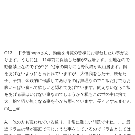
Q13. ドラ吉papaさん、動画を御覧の皆様にお尋ねしたい事があ
ります。うちには、11年前に保護した猫が2匹居ます。団地なので
動物禁止なのですが?(^_^;)家の周りにも野良猫が沢山居ます。餌
をあげないようにと言われていますが、大怪我をした子、痩せた
子、子猫、金銭的に保護してあげるのは無理なのでご飯だけでもお
腹いっぱい食べて欲しいと隠れてあげています。飼えないならご飯
をあげる事はいけない事なのでしょうか？私もこの世の中に捨て
犬、捨て猫が無くなる事を心から願っています。長々とすみません
m(_ _)m
A. 他の方も言われている通り、非常に難しい問題ですね。。。最
近ドラ吉の母が裏庭で同じような事をしているのでドラ吉としては