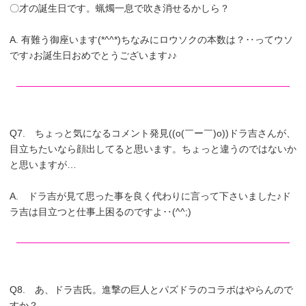
〇才の誕生日です。蝋燭一息で吹き消せるかしら？
A. 有難う御座います(*^^*)ちなみにロウソクの本数は？‥ってウソ
です♪お誕生日おめでとうございます♪♪
Q7. ちょっと気になるコメント発見((o(￣ー￣)o))ドラ吉さんが、
目立ちたいなら顔出してると思います。ちょっと違うのではないか
と思いますが…
A. ドラ吉が見て思った事を良く代わりに言って下さいました♪ド
ラ吉は目立つと仕事上困るのですよ‥(^^;)
Q8. あ、ドラ吉氏。進撃の巨人とパズドラのコラボはやらんので
すか？