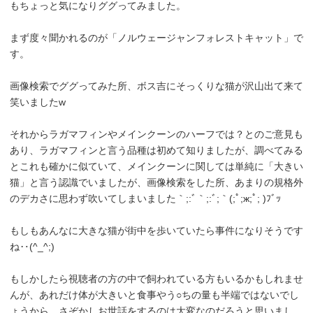
もちょっと気になりググってみました。
まず度々聞かれるのが「ノルウェージャンフォレストキャット」で
す。
画像検索でググってみた所、ボス吉にそっくりな猫が沢山出て来て
笑いましたw
それからラガマフィンやメインクーンのハーフでは？とのご意見も
あり、ラガマフィンと言う品種は初めて知りましたが、調べてみる
とこれも確かに似ていて、メインクーンに関しては単純に「大きい
猫」と言う認識でいましたが、画像検索をした所、あまりの規格外
のデカさに思わず吹いてしまいました｀;:ﾞ｀;:ﾞ;｀(;ﾟ;ж;ﾟ; )ﾌﾞｯ
もしもあんなに大きな猫が街中を歩いていたら事件になりそうです
ね‥(^_^;)
もしかしたら視聴者の方の中で飼われている方もいるかもしれませ
んが、あれだけ体が大きいと食事やう○ちの量も半端ではないでし
ょうから、さぞかしお世話をするのは大変なのだろうと思いまし