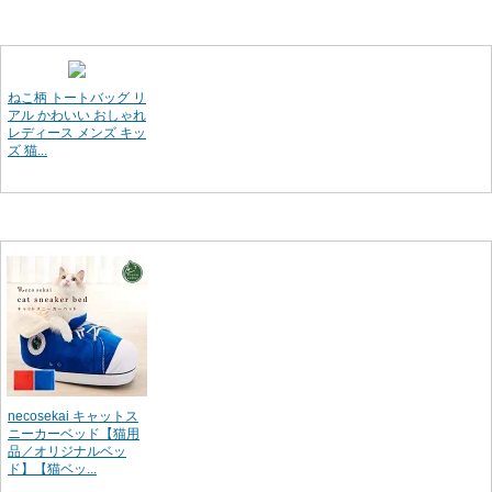
ねこ柄 トートバッグ リ
アル かわいい おしゃれ
レディース メンズ キッ
ズ 猫...
necosekai キャットス
ニーカーベッド【猫用
品／オリジナルベッ
ド】【猫ベッ...