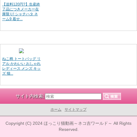
【送料120円?】生産終
了品につきメーカー在
庫限り! シャチハタ ネ
ーム9 着せ...
ねこ柄 トートバッグ リ
アル かわいい おしゃれ
レディース メンズ キッ
ズ 猫...
サイト内検索:
ホーム
サイトマップ
Copyright (C) 2024
ほっこり猫動画～ネコ吉ワールド～
All Rights
Reserved.