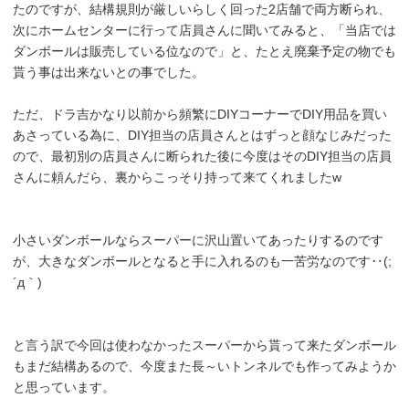
たのですが、結構規則が厳しいらしく回った2店舗で両方断られ、
次にホームセンターに行って店員さんに聞いてみると、「当店では
ダンボールは販売している位なので」と、たとえ廃棄予定の物でも
貰う事は出来ないとの事でした。
ただ、ドラ吉かなり以前から頻繁にDIYコーナーでDIY用品を買い
あさっている為に、DIY担当の店員さんとはずっと顔なじみだった
ので、最初別の店員さんに断られた後に今度はそのDIY担当の店員
さんに頼んだら、裏からこっそり持って来てくれましたw
小さいダンボールならスーパーに沢山置いてあったりするのです
が、大きなダンボールとなると手に入れるのも一苦労なのです‥(;
´д｀)
と言う訳で今回は使わなかったスーパーから貰って来たダンボール
もまだ結構あるので、今度また長～いトンネルでも作ってみようか
と思っています。