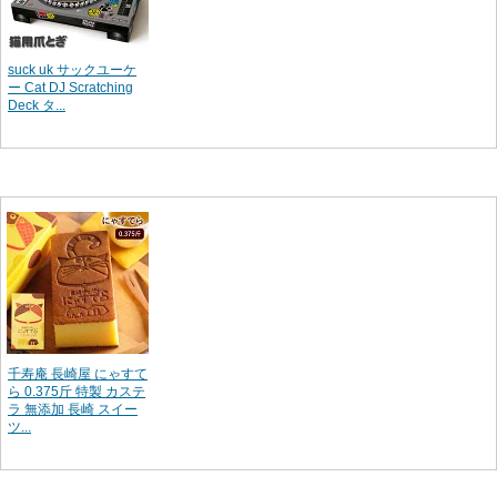
suck uk サックユーケ
ー Cat DJ Scratching
Deck タ...
千寿庵 長崎屋 にゃすて
ら 0.375斤 特製 カステ
ラ 無添加 長崎 スイー
ツ...