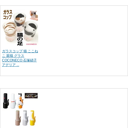
ガラスコップ 猫 ここね
こ 親猫 グラス
COCONECO 石塚硝子
アデリア ...