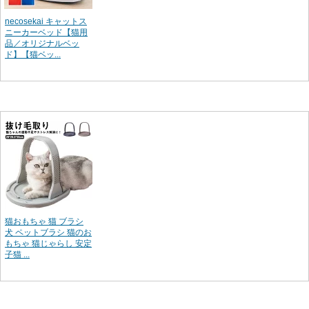
necosekai キャットス
ニーカーベッド【猫用
品／オリジナルベッ
ド】【猫ベッ...
猫おもちゃ 猫 ブラシ
犬 ペットブラシ 猫のお
もちゃ 猫じゃらし 安定
子猫 ...