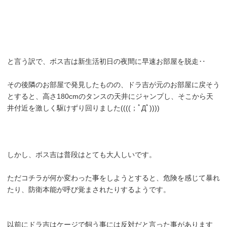
と言う訳で、ボス吉は新生活初日の夜間に早速お部屋を脱走‥
その後隣のお部屋で発見したものの、ドラ吉が元のお部屋に戻そう
とすると、高さ180cmのタンスの天井にジャンプし、そこから天
井付近を激しく駆けずり回りました((((；ﾟДﾟ))))
しかし、ボス吉は普段はとても大人しいです。
ただコチラが何か変わった事をしようとすると、危険を感じて暴れ
たり、防衛本能が呼び覚まされたりするようです。
以前にドラ吉はケージで飼う事には反対だと言った事があります