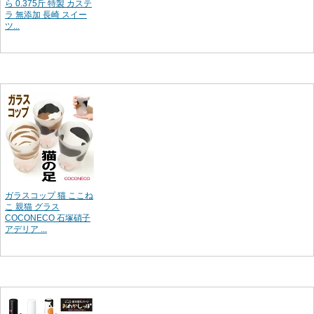
ら 0.375斤 特製 カステ
ラ 無添加 長崎 スイー
ツ...
ガラスコップ 猫 ここね
こ 親猫 グラス
COCONECO 石塚硝子
アデリア ...