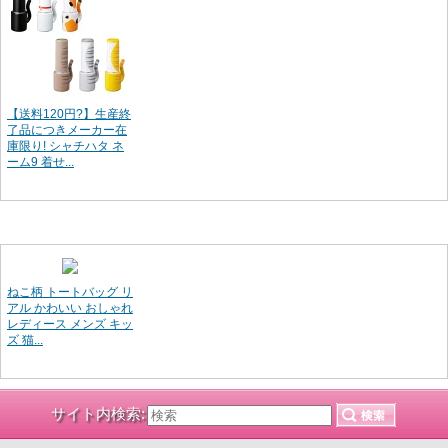
【送料120円?】生産終
了品につきメーカー在
庫限り! シャチハタ ネ
ーム9 着せ...
ねこ柄 トートバッグ リ
アル かわいい おしゃれ
レディース メンズ キッ
ズ 猫...
サイト内検索: