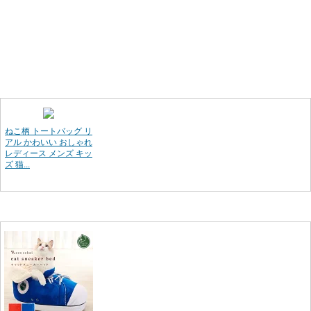
ねこ柄 トートバッグ リ
アル かわいい おしゃれ
レディース メンズ キッ
ズ 猫...