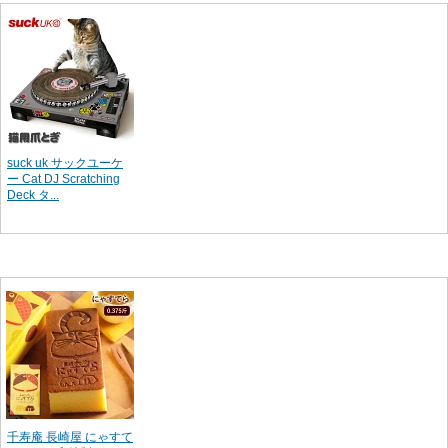
suck uk サックユーケ
ー Cat DJ Scratching
Deck タ...
千寿庵 長崎屋 にゃすて