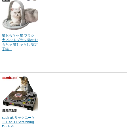
猫おもちゃ 猫 ブラシ
犬 ペットブラシ 猫のお
もちゃ 猫じゃらし 安定
子猫 ...
suck uk サックユーケ
ー Cat DJ Scratching
Deck タ...