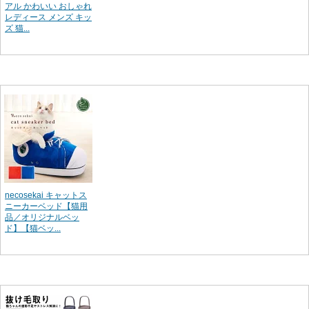
アル かわいい おしゃれ
レディース メンズ キッ
ズ 猫...
necosekai キャットス
ニーカーベッド【猫用
品／オリジナルベッ
ド】【猫ベッ...