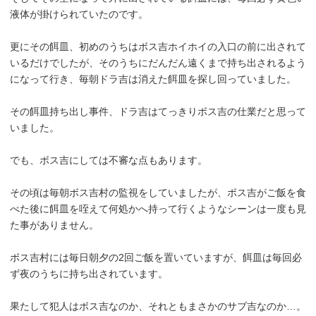
液体が掛けられていたのです。
更にその餌皿、初めのうちはボス吉ホイホイの入口の前に出されて
いるだけでしたが、そのうちにだんだん遠くまで持ち出されるよう
になって行き、毎朝ドラ吉は消えた餌皿を探し回っていました。
その餌皿持ち出し事件、ドラ吉はてっきりボス吉の仕業だと思って
いました。
でも、ボス吉にしては不審な点もあります。
その頃は毎朝ボス吉村の監視をしていましたが、ボス吉がご飯を食
べた後に餌皿を咥えて何処かへ持って行くようなシーンは一度も見
た事がありません。
ボス吉村には毎日朝夕の2回ご飯を置いていますが、餌皿は毎回必
ず夜のうちに持ち出されています。
果たして犯人はボス吉なのか、それともまさかのサブ吉なのか…。