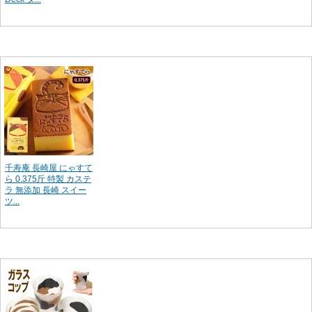
千寿庵 長崎屋 にゃすて
ら 0.375斤 特製 カステ
ラ 無添加 長崎 スイー
ツ...