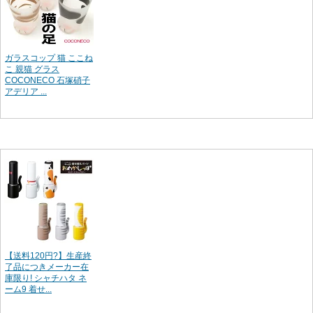
ガラスコップ 猫 ここね
こ 親猫 グラス
COCONECO 石塚硝子
アデリア ...
【送料120円?】生産終
了品につきメーカー在
庫限り! シャチハタ ネ
ーム9 着せ...