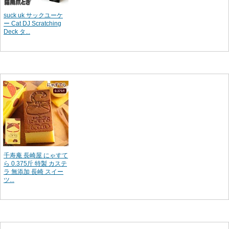
suck uk サックユーケ
ー Cat DJ Scratching
Deck タ...
千寿庵 長崎屋 にゃすて
ら 0.375斤 特製 カステ
ラ 無添加 長崎 スイー
ツ...