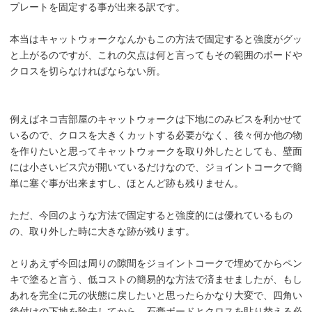
プレートを固定する事が出来る訳です。
本当はキャットウォークなんかもこの方法で固定すると強度がグッ
と上がるのですが、これの欠点は何と言ってもその範囲のボードや
クロスを切らなければならない所。
例えばネコ吉部屋のキャットウォークは下地にのみビスを利かせて
いるので、クロスを大きくカットする必要がなく、後々何か他の物
を作りたいと思ってキャットウォークを取り外したとしても、壁面
には小さいビス穴が開いているだけなので、ジョイントコークで簡
単に塞ぐ事が出来ますし、ほとんど跡も残りません。
ただ、今回のような方法で固定すると強度的には優れているもの
の、取り外した時に大きな跡が残ります。
とりあえず今回は周りの隙間をジョイントコークで埋めてからペン
キで塗ると言う、低コストの簡易的な方法で済ませましたが、もし
あれを完全に元の状態に戻したいと思ったらかなり大変で、四角い
後付けの下地を除去してから、石膏ボードとクロスを貼り替える必