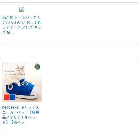
ねこ柄 トートバッグ リ
アル かわいい おしゃれ
レディース メンズ キッ
ズ 猫...
necosekai キャットス
ニーカーベッド【猫用
品／オリジナルベッ
ド】【猫ベッ...