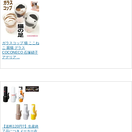
ガラスコップ 猫 ここね
こ 親猫 グラス
COCONECO 石塚硝子
アデリア ...
【送料120円?】生産終
了品につきメーカー在