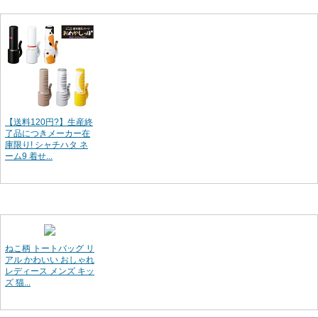
【送料120円?】生産終
了品につきメーカー在
庫限り! シャチハタ ネ
ーム9 着せ...
ねこ柄 トートバッグ リ
アル かわいい おしゃれ
レディース メンズ キッ
ズ 猫...