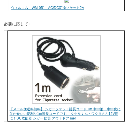
ウィルコム WM-051 AC/DC変換ソケット2A
必要に応じて↓
【メール便送料無料】 シガーソケット延長コード 1m 車中泊・車中食に
欠かせない便利な1m延長コードです。 タケルくん・ワクヨさん12V用
に！DC炊飯器 シガー 防災 アウトドア mer