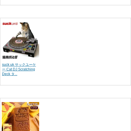
suck uk サックユーケ
ー Cat DJ Scratching
Deck タ...