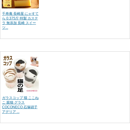
千寿庵 長崎屋 にゃすて
ら 0.375斤 特製 カステ
ラ 無添加 長崎 スイー
ツ...
ガラスコップ 猫 ここね
こ 親猫 グラス
COCONECO 石塚硝子
アデリア ...