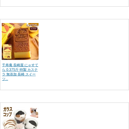
千寿庵 長崎屋 にゃすて
ら 0.375斤 特製 カステ
ラ 無添加 長崎 スイー
ツ...