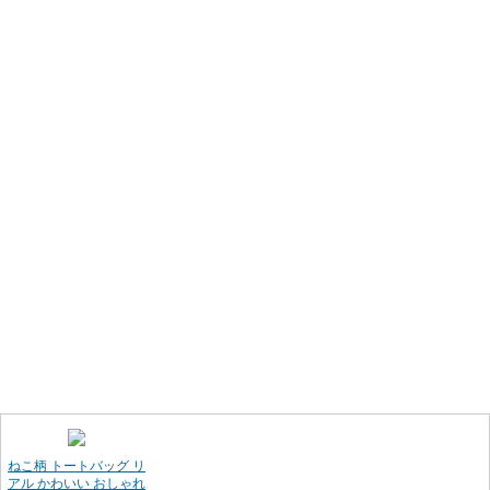
ねこ柄 トートバッグ リ
アル かわいい おしゃれ