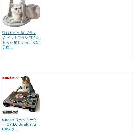
猫おもちゃ 猫 ブラシ
犬 ペットブラシ 猫のお
もちゃ 猫じゃらし 安定
子猫 ...
suck uk サックユーケ
ー Cat DJ Scratching
Deck タ...