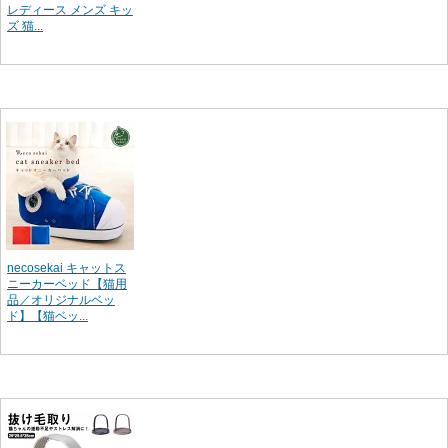
レディース メンズ キッ
ズ 猫...
necosekai キャットス
ニーカーベッド【猫用
品／オリジナルベッ
ド】【猫ベッ...