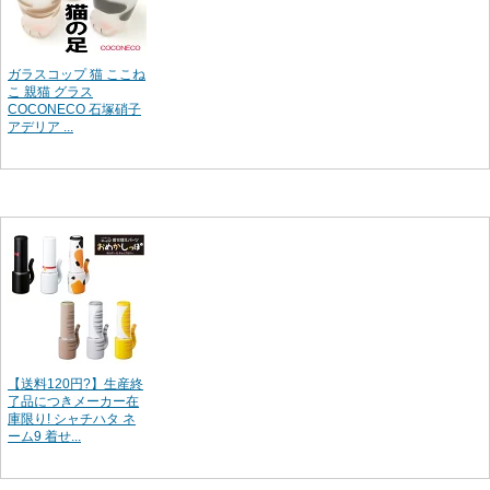
ガラスコップ 猫 ここね
こ 親猫 グラス
COCONECO 石塚硝子
アデリア ...
【送料120円?】生産終
了品につきメーカー在
庫限り! シャチハタ ネ
ーム9 着せ...