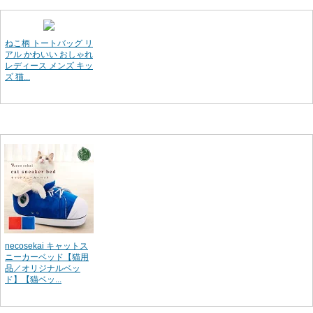
ねこ柄 トートバッグ リ
アル かわいい おしゃれ
レディース メンズ キッ
ズ 猫...
necosekai キャットス
ニーカーベッド【猫用
品／オリジナルベッ
ド】【猫ベッ...