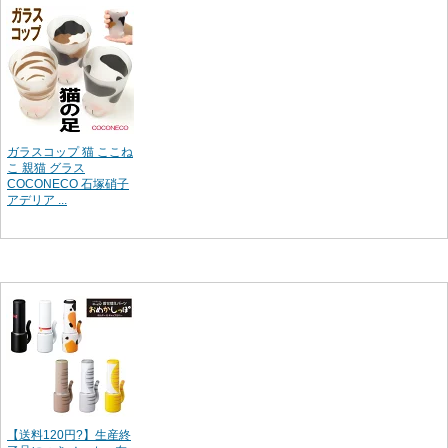
ガラスコップ 猫 ここね
こ 親猫 グラス
COCONECO 石塚硝子
アデリア ...
【送料120円?】生産終