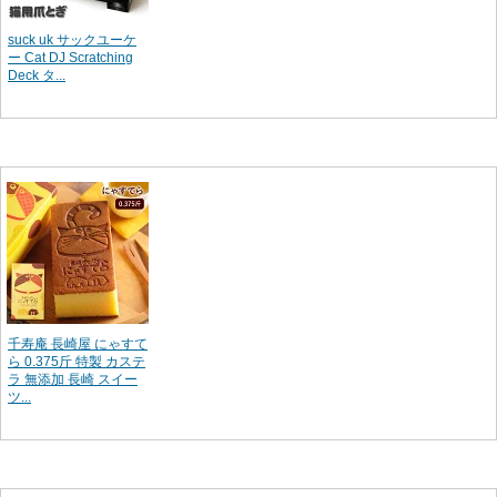
suck uk サックユーケ
ー Cat DJ Scratching
Deck タ...
千寿庵 長崎屋 にゃすて
ら 0.375斤 特製 カステ
ラ 無添加 長崎 スイー
ツ...