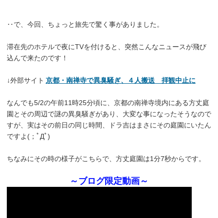
‥で、今回、ちょっと旅先で驚く事がありました。
滞在先のホテルで夜にTVを付けると、突然こんなニュースが飛び
込んで来たのです！
↓外部サイト
京都・南禅寺で異臭騒ぎ、４人搬送 拝観中止に
なんでも5/2の午前11時25分頃に、京都の南禅寺境内にある方丈庭
園とその周辺で謎の異臭騒ぎがあり、大変な事になったそうなので
すが、実はその前日の同じ時間、ドラ吉はまさにその庭園にいたん
ですよ(；ﾟДﾟ)
ちなみにその時の様子がこちらで、方丈庭園は1分7秒からです。
～ブログ限定動画～