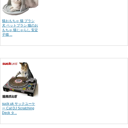
猫おもちゃ 猫 ブラシ
犬 ペットブラシ 猫のお
もちゃ 猫じゃらし 安定
子猫 ...
suck uk サックユーケ
ー Cat DJ Scratching
Deck タ...