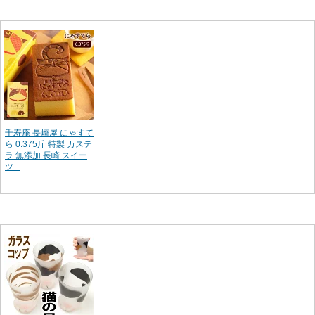
千寿庵 長崎屋 にゃすて
ら 0.375斤 特製 カステ
ラ 無添加 長崎 スイー
ツ...