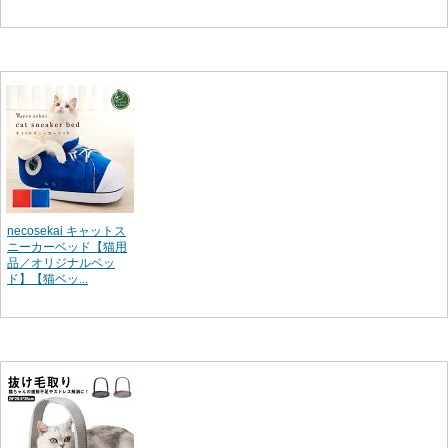
necosekai キャットス
ニーカーベッド【猫用
品／オリジナルベッ
ド】【猫ベッ...