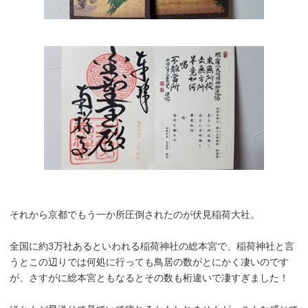
それから京都でもう一か所圧倒されたのが伏見稲荷大社。
全国に約3万社あるといわれる稲荷神社の総本宮で、稲荷神社と言
うとこの辺りでは何処に行っても鳥居の数がとにかく凄いのです
が、さすがに総本宮ともなるとその数も桁違いで凄すぎました！