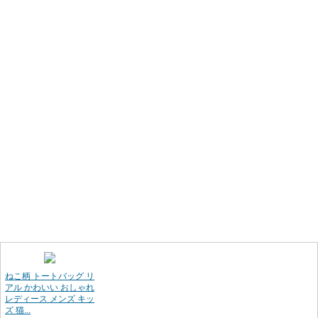
ねこ柄 トートバッグ リ
アル かわいい おしゃれ
レディース メンズ キッ
ズ 猫...