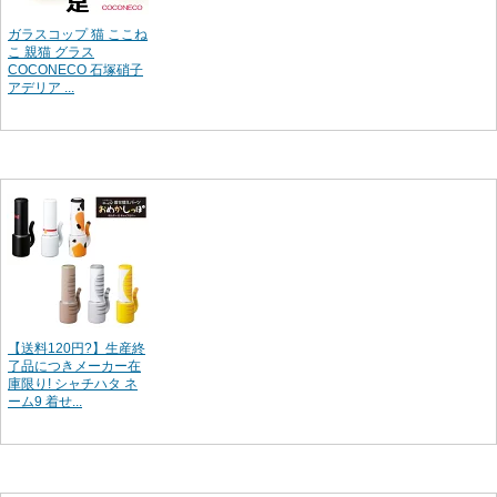
ガラスコップ 猫 ここね
こ 親猫 グラス
COCONECO 石塚硝子
アデリア ...
【送料120円?】生産終
了品につきメーカー在
庫限り! シャチハタ ネ
ーム9 着せ...