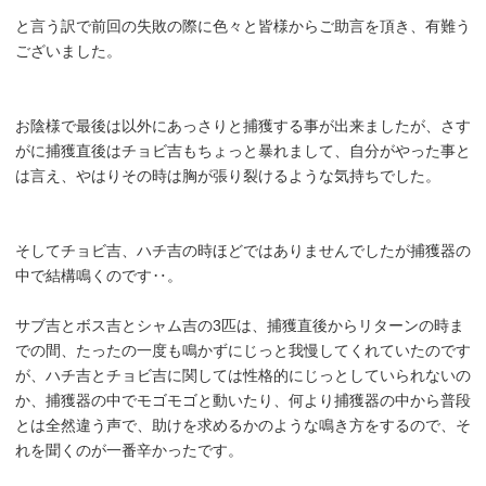
と言う訳で前回の失敗の際に色々と皆様からご助言を頂き、有難う
ございました。
お陰様で最後は以外にあっさりと捕獲する事が出来ましたが、さす
がに捕獲直後はチョビ吉もちょっと暴れまして、自分がやった事と
は言え、やはりその時は胸が張り裂けるような気持ちでした。
そしてチョビ吉、ハチ吉の時ほどではありませんでしたが捕獲器の
中で結構鳴くのです‥。
サブ吉とボス吉とシャム吉の3匹は、捕獲直後からリターンの時ま
での間、たったの一度も鳴かずにじっと我慢してくれていたのです
が、ハチ吉とチョビ吉に関しては性格的にじっとしていられないの
か、捕獲器の中でモゴモゴと動いたり、何より捕獲器の中から普段
とは全然違う声で、助けを求めるかのような鳴き方をするので、そ
れを聞くのが一番辛かったです。