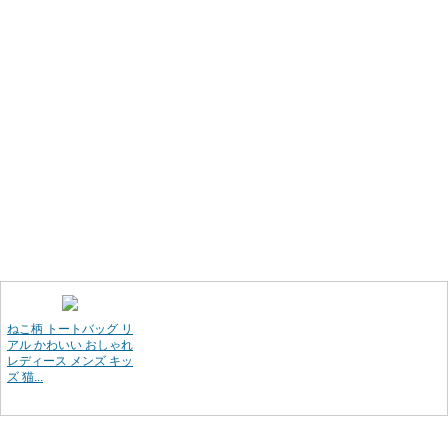
ねこ柄 トートバッグ リ
アル かわいい おしゃれ
レディース メンズ キッ
ズ 猫...