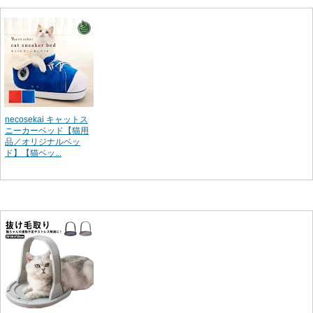
necosekai キャットス
ニーカーベッド【猫用
品／オリジナルベッ
ド】【猫ベッ...