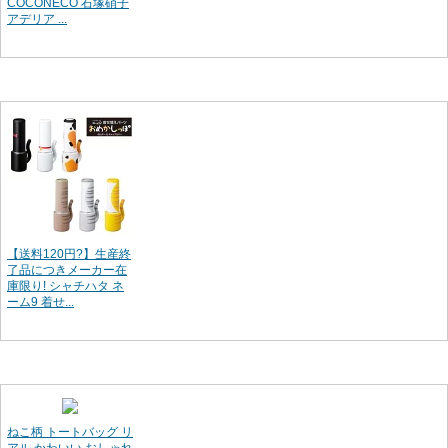
COCONECO 石塚硝子
アデリア ...
【送料120円?】生産終
了品につきメーカー在
庫限り! シャチハタ ネ
ーム9 着せ...
ねこ柄 トートバッグ リ