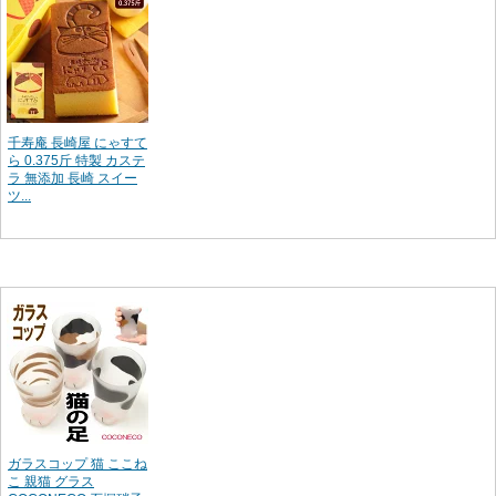
千寿庵 長崎屋 にゃすて
ら 0.375斤 特製 カステ
ラ 無添加 長崎 スイー
ツ...
ガラスコップ 猫 ここね
こ 親猫 グラス