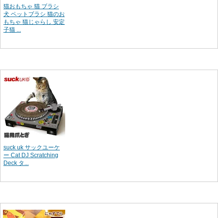
猫おもちゃ 猫 ブラシ
犬 ペットブラシ 猫のお
もちゃ 猫じゃらし 安定
子猫 ...
suck uk サックユーケ
ー Cat DJ Scratching
Deck タ...