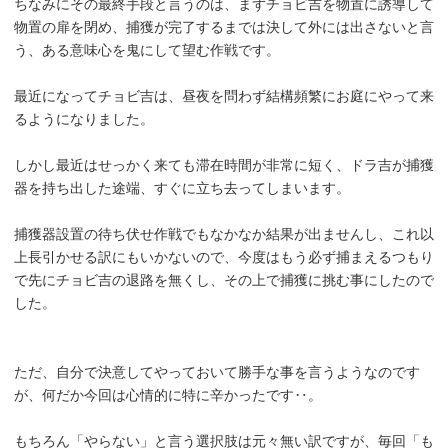
ちなみにその最終手段と言うのは、まずチョビ吉を物置に誘導して
物置の扉を閉め、捕獲が完了するまでは決して外には出さないと言
う、ある意味心を鬼にして望む作戦です。
最近になってチョビ吉は、昼夜を問わず結構頻繁にお庭にやって来
るようになりました。
しかし最近はせっかく来ても滞在時間が非常に短く、ドラ吉が捕獲
器を持ち出した途端、すぐに立ち去ってしまいます。
捕獲器設置の待ち伏せ作戦でもなかなか結果が出ませんし、これ以
上長引かせる訳にもいかないので、今度はもう必ず捕まえるつもり
で先にチョビ吉の退路を無くし、その上で捕獲に挑む事にしたので
した。
ただ、自分で決意してやっておいて勝手な事を言うようなのです
が、何だか今回は心情的に特に辛かったです‥。
もちろん「やらない」と言う選択肢は元々無い訳ですが、毎回「も