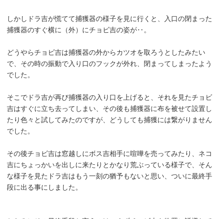
しかしドラ吉が慌てて捕獲器の様子を見に行くと、入口の閉まった
捕獲器のすぐ横に（外）にチョビ吉の姿が‥。
どうやらチョビ吉は捕獲器の外からカツオを取ろうとしたみたい
で、その時の振動で入り口のフックが外れ、閉まってしまったよう
でした。
そこでドラ吉が再び捕獲器の入り口を上げると、それを見たチョビ
吉はすぐに立ち去ってしまい、その後も捕獲器に布を被せて設置し
たり色々と試してみたのですが、どうしても捕獲には繋がりません
でした。
その後チョビ吉は窓越しにボス吉相手に喧嘩を売ってみたり、ネコ
吉にちょっかいを出しに来たりとかなり荒ぶっている様子で、そん
な様子を見たドラ吉はもう一刻の猶予もないと思い、ついに最終手
段に出る事にしました。