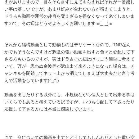
えがありますので、目をそらさずに見てもらえればそれが一番嬉し
い事は嬉しいですが、あまり好みが合わない方が増えてしまうと、
ドラ吉も動画や運営の趣旨を変えざるを得なくなって来てしまいま
すので、その辺はどうぞよろしくお願いしますm(_ _)m
それから結構動画として動物ものはデリケートなので、TNRなん
かでもそうなんですけど刺激の強い動画を出すと色々と心配して下
さる方もいるのですが、実はドラ吉その辺はけっこう簡単に考えて
いて、万が一思わぬ余波等が沢山出て来るようになった場合は、チ
ャンネルを閉鎖してネット上から消えてしまえば大丈夫だと言う考
えで活動をしています(^_^;)
動画を出したりする以外にも、小規模ながら個人として出来る事は
いくらでもあると考えている訳ですが、いつも心配して下さったり
応援して下さる方には本当に感謝しています。
さて、命についての動画を出すとどうしてもしんみりとした重い空