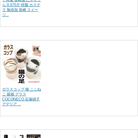
千寿庵 長崎屋 にゃすて
ら 0.375斤 特製 カステ
ラ 無添加 長崎 スイー
ツ...
ガラスコップ 猫 ここね
こ 親猫 グラス
COCONECO 石塚硝子
アデリア ...