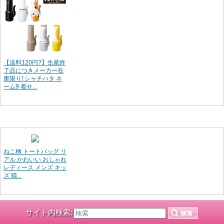
【送料120円?】生産終
了品につきメーカー在
庫限り! シャチハタ ネ
ーム9 着せ...
ねこ柄 トートバッグ リ
アル かわいい おしゃれ
レディース メンズ キッ
ズ 猫...
サイト内検索: