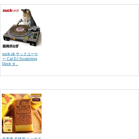
suck uk サックユーケ
ー Cat DJ Scratching
Deck タ...