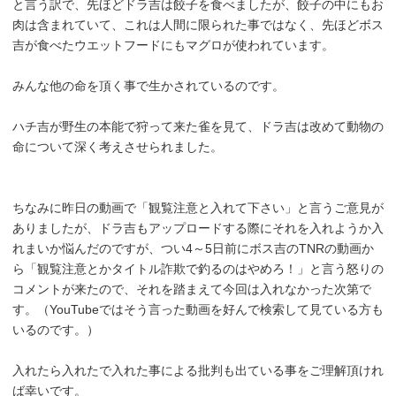
と言う訳で、先ほどドラ吉は餃子を食べましたが、餃子の中にもお
肉は含まれていて、これは人間に限られた事ではなく、先ほどボス
吉が食べたウエットフードにもマグロが使われています。
みんな他の命を頂く事で生かされているのです。
ハチ吉が野生の本能で狩って来た雀を見て、ドラ吉は改めて動物の
命について深く考えさせられました。
ちなみに昨日の動画で「観覧注意と入れて下さい」と言うご意見が
ありましたが、ドラ吉もアップロードする際にそれを入れようか入
れまいか悩んだのですが、つい4～5日前にボス吉のTNRの動画か
ら「観覧注意とかタイトル詐欺で釣るのはやめろ！」と言う怒りの
コメントが来たので、それを踏まえて今回は入れなかった次第で
す。（YouTubeではそう言った動画を好んで検索して見ている方も
いるのです。）
入れたら入れたで入れた事による批判も出ている事をご理解頂けれ
ば幸いです。