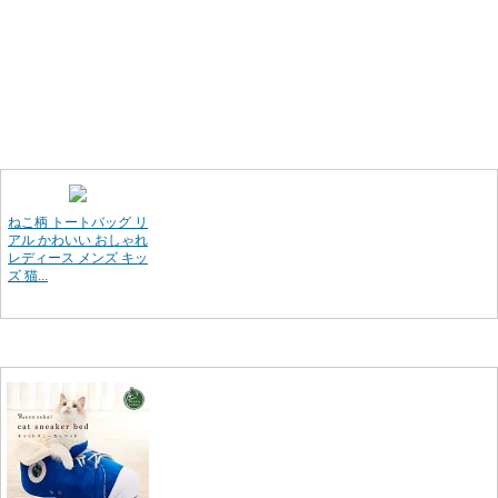
ねこ柄 トートバッグ リ
アル かわいい おしゃれ
レディース メンズ キッ
ズ 猫...