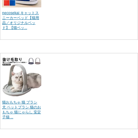
necosekai キャットス
ニーカーベッド【猫用
品／オリジナルベッ
ド】【猫ベッ...
猫おもちゃ 猫 ブラシ
犬 ペットブラシ 猫のお
もちゃ 猫じゃらし 安定
子猫 ...